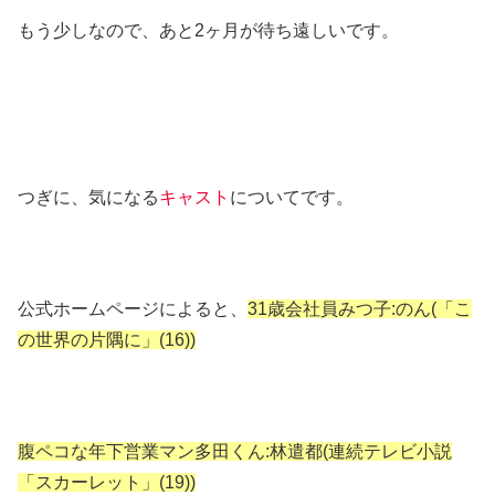
もう少しなので、あと2ヶ月が待ち遠しいです。
つぎに、気になる
キャスト
についてです。
公式ホームページによると、
31歳会社員みつ子:のん(「こ
の世界の片隅に」(16))
腹ペコな年下営業マン多田くん:林遣都(連続テレビ小説
「スカーレット」(19))