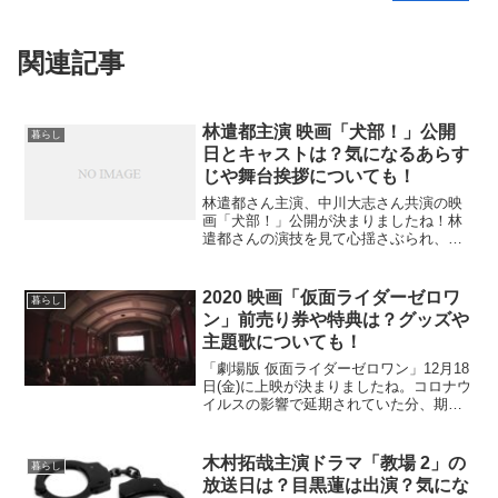
関連記事
林遣都主演 映画「犬部！」公開
暮らし
日とキャストは？気になるあらす
じや舞台挨拶についても！
林遣都さん主演、中川大志さん共演の映
画「犬部！」公開が決まりましたね！林
遣都さんの演技を見て心揺さぶられ、中
川大志さんの演技を見てなんて凛とした
俳優さんなんだろうと思いました。そん
なふたり共演の映画、本当に楽しみです
2020 映画「仮面ライダーゼロワ
暮らし
よね。そんな映画、気にな...
ン」前売り券や特典は？グッズや
主題歌についても！
「劇場版 仮面ライダーゼロワン」12月18
日(金)に上映が決まりましたね。コロナウ
イルスの影響で延期されていた分、期待
が増します。テレビ版の「ゼロワン」が
終了して時間もたっているので、「ゼロ
ワン」ロスになっている子供たち・親た
木村拓哉主演ドラマ「教場 2」の
暮らし
ちにとっては待...
放送日は？目黒蓮は出演？気にな