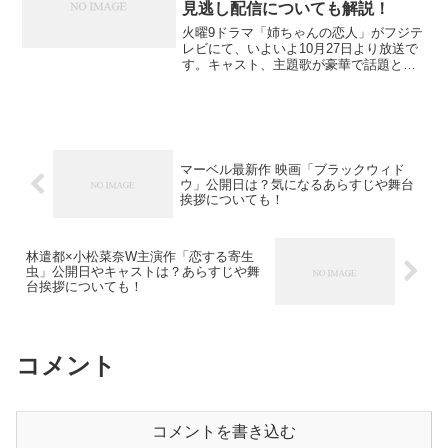
見逃し配信についても解説！
火曜9ドラマ「姉ちゃんの恋人」がフジテ
レビにて、いよいよ10月27日より放送で
す。キャスト、主題歌が豪華で話題とな
っている本作。気になるのは、キャスト
や主題歌は？ロケ地域や見逃し配信は？
ということではないでしょうか。詳しく
解説していきたいと...
マーベル最新作 映画「ブラックウィド
ウ」公開日は？気になるあらすじや舞台
挨拶についても！
林遣都×小松菜奈W主演作「恋する寄生
虫」公開日やキャストは？あらすじや舞
台挨拶についても！
コメント
コメントを書き込む