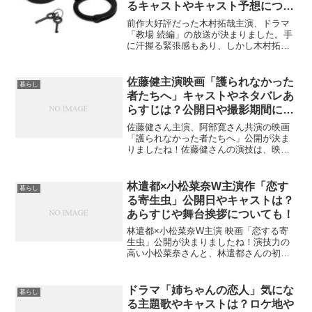
るキャストやキャスト予想につい
ても！
前作大好評だった木村拓哉主演、ドラマ
「教場 続編」の放送が決まりました。手
に汗握る緊張感もあり、しかし木村拓哉
演じる教官の温かい人間性も垣間見れ本
当に素敵な作品でした。そして「教場
1」で注目されたのは、「林遣都」「三浦
佐藤健主演映画「護られなかった
暮らし
翔平」「大島優子」「...
者たちへ」キャストやネタバレあ
らすじは？公開日や撮影期間につ
いても！
佐藤健さん主演、阿部寛さん共演の映画
「護られなかった者たちへ」公開が決ま
りましたね！佐藤健さんの演技は、映画
「るろうに剣心」を見て本当に心揺さぶ
られました。阿部寛さんは言わずと知れ
た、名俳優さんですね。そんなおふたり
林遣都×小松菜奈W主演作「恋す
暮らし
共演の映画、本当に楽しみ...
る寄生虫」公開日やキャストは？
あらすじや舞台挨拶についても！
林遣都×小松菜奈W主演 映画「恋する寄
生虫」公開が決まりましたね！演技力の
高い小松菜奈さんと、林遣都さんの初共
演も楽しみですね。気になるのは「公開
日やキャストは？」「ネタバレあらすじ
は？」「舞台挨拶や試写会はどうなる
ドラマ「姉ちゃんの恋人」気にな
暮らし
の？」ということではない...
る主題歌やキャストは？ロケ地や