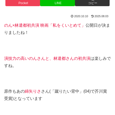
Pocket
LINE
コピー
2020.10.10
2025.08.03
のん×林遣都初共演 映画「私をくいとめて」
公開日が決ま
りましたね！
演技力の高いのんさんと、林遣都さんの初共演
は楽しみで
すね。
原作もあの
綿矢りさ
さん(「蹴りたい背中」(04)で芥川賞
受賞)となっています