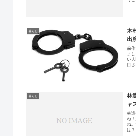
木
暮らし
出
前作
まし
い人
目さ
林
暮らし
ャ
林遣
ね！
ね。
は？