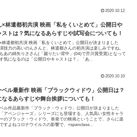
2020.10.12
ん×林遣都初共演 映画「私をくいとめて」公開日や
ャストは？気になるあらすじや試写会についても！
×林遣都初共演 映画「私をくいとめて」公開日が決まりました
演技力の高いのんさんと、林遣都さんの初共演は楽しみですね。
もあの綿矢りささん(「蹴りたい背中」(04)で芥川賞受賞)となって
す気になるのは「公開日やキャストは？」「あ...
2020.10.10
ーベル最新作 映画「ブラックウィドウ」公開日は？
になるあらすじや舞台挨拶についても！
ベル作品最新作「ブラック・ウィドウ」公開日が決まりました
「アベンジャーズ」シリーズにも登場する、人気高い女性キャラ
ーのブラック・ウィドウ。単発での映画ということで、さらに楽
ですよねコロナウイルスの影響で、<spanclass...