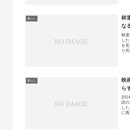
林
暮らし
な
林遣
した
を見
り共
映
暮らし
ら
20
説の
した
に再