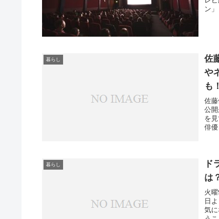
ン」
佐
暮らし
や
も
佐藤
公開
を見
俳優
ド
暮らし
は
火曜
日よ
気に
うこ