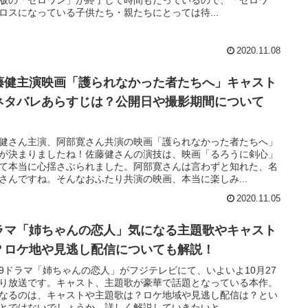
ロスになっている子供たち・親たちにとっては待...
2020.11.08
藤健主演映画「護られなかった者たちへ」キャスト
ネタバレあらすじは？公開日や撮影期間について
！
健さん主演、阿部寛さん共演の映画「護られなかった者たちへ」
が決まりましたね！佐藤健さんの演技は、映画「るろうに剣心」
て本当に心揺さぶられました。阿部寛さんは言わずと知れた、名
さんですね。そんなおふたり共演の映画、本当に楽しみ...
2020.11.05
ラマ「姉ちゃんの恋人」気になる主題歌やキャスト
？ロケ地や見逃し配信についても解説！
9ドラマ「姉ちゃんの恋人」がフジテレビにて、いよいよ10月27
り放送です。キャスト、主題歌が豪華で話題となっている本作。
なるのは、キャストや主題歌は？ロケ地域や見逃し配信は？とい
とではないでしょうか。詳しく解説していきたいと...