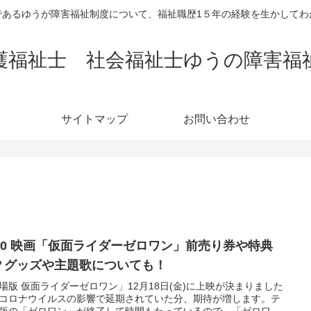
であるゆうが障害福祉制度について、福祉職歴1５年の経験を生かしてわ
護福祉士 社会福祉士ゆうの障害福
サイトマップ
お問い合わせ
020 映画「仮面ライダーゼロワン」前売り券や特典
？グッズや主題歌についても！
場版 仮面ライダーゼロワン」12月18日(金)に上映が決まりました
コロナウイルスの影響で延期されていた分、期待が増します。テ
版の「ゼロワン」が終了して時間もたっているので、「ゼロワ