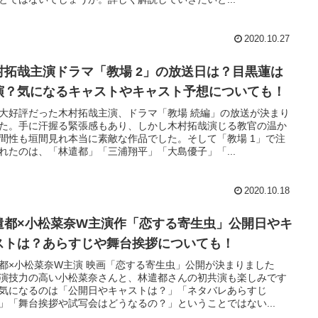
2020.10.27
村拓哉主演ドラマ「教場 2」の放送日は？目黒蓮は
演？気になるキャストやキャスト予想についても！
大好評だった木村拓哉主演、ドラマ「教場 続編」の放送が決まり
た。手に汗握る緊張感もあり、しかし木村拓哉演じる教官の温か
間性も垣間見れ本当に素敵な作品でした。そして「教場 1」で注
れたのは、「林遣都」「三浦翔平」「大島優子」「...
2020.10.18
遣都×小松菜奈W主演作「恋する寄生虫」公開日やキ
ストは？あらすじや舞台挨拶についても！
都×小松菜奈W主演 映画「恋する寄生虫」公開が決まりました
演技力の高い小松菜奈さんと、林遣都さんの初共演も楽しみです
気になるのは「公開日やキャストは？」「ネタバレあらすじ
」「舞台挨拶や試写会はどうなるの？」ということではない...