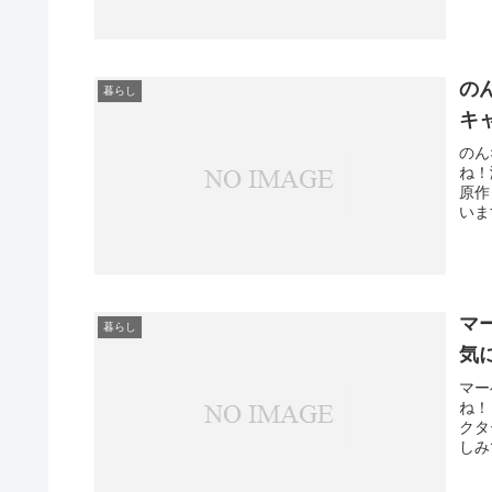
の
暮らし
キ
のん
ね！
原作
いま
マ
暮らし
気
マー
ね！
クタ
しみ