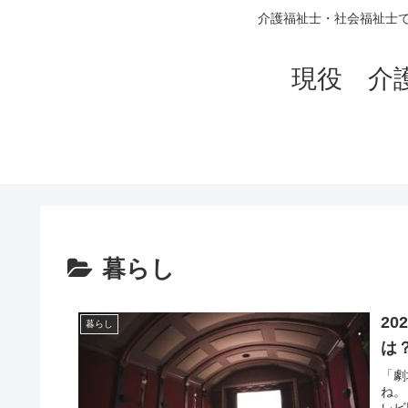
介護福祉士・社会福祉士
現役 介
暮らし
2
暮らし
は
「劇
ね。
レビ