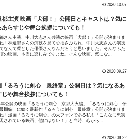
2020.10.07
遣都主演 映画「犬部！」公開日とキャストは？気に
るあらすじや舞台挨拶についても！
都さん主演、中川大志さん共演の映画「犬部！」公開が決まりま
ね！林遣都さんの演技を見て心揺さぶられ、中川大志さんの演技
てなんて凛とした俳優さんなんだろうと思いました。そんなふた
演の映画、本当に楽しみですよね。そんな映画、気にな...
2020.09.27
画「るろうに剣心 最終章」公開日は？気になるあ
すじや舞台挨拶についても！
14年公開の映画「るろうに剣心 京都大火編」「るろうに剣心 伝
最期編」に続く最新作「るろうに剣心 最終章」公開が決まりま
ね！漫画「るろうに剣心」の大ファンである私も「こんなに忠実
現されている映画、他にはない！」と当時、心から...
2020.09.22